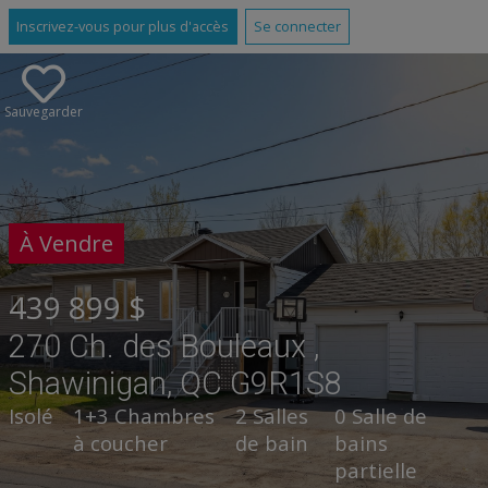
Inscrivez-vous pour plus d'accès
Se connecter
Sauvegarder
À Vendre
439 899 $
270 Ch. des Bouleaux ,
Shawinigan, QC G9R1S8
Isolé
1+3 Chambres
2 Salles
0 Salle de
à coucher
de bain
bains
partielle