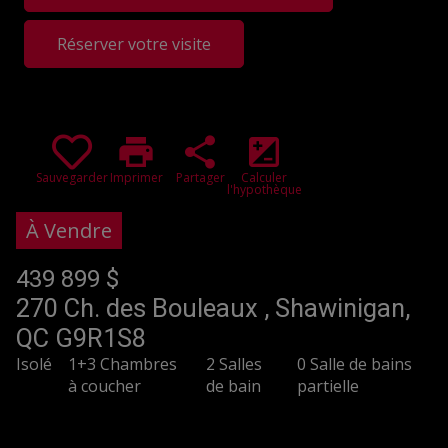
Réserver votre visite
print
share
iso
Sauvegarder
Imprimer
Partager
Calculer
l'hypothèque
À Vendre
439 899 $
270 Ch. des Bouleaux , Shawinigan,
QC G9R1S8
Isolé
1+3 Chambres
2 Salles
0 Salle de bains
à coucher
de bain
partielle