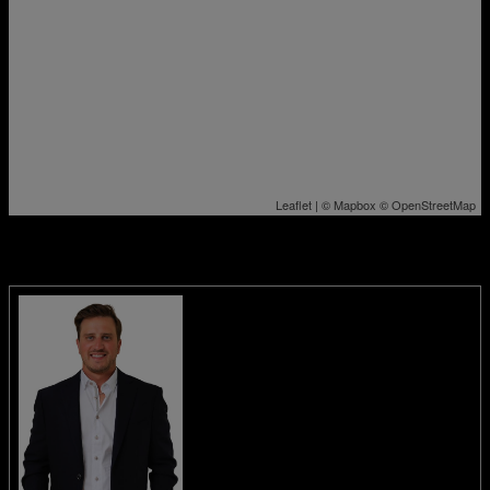
Leaflet
| ©
Mapbox
©
OpenStreetMap