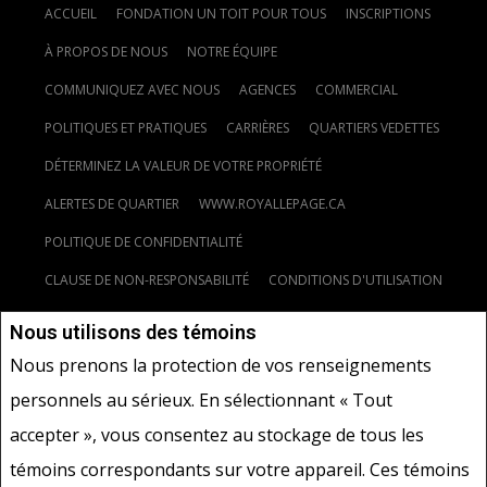
ACCUEIL
FONDATION UN TOIT POUR TOUS
INSCRIPTIONS
À PROPOS DE NOUS
NOTRE ÉQUIPE
COMMUNIQUEZ AVEC NOUS
AGENCES
COMMERCIAL
POLITIQUES ET PRATIQUES
CARRIÈRES
QUARTIERS VEDETTES
DÉTERMINEZ LA VALEUR DE VOTRE PROPRIÉTÉ
ALERTES DE QUARTIER
WWW.ROYALLEPAGE.CA
POLITIQUE DE CONFIDENTIALITÉ
CLAUSE DE NON-RESPONSABILITÉ
CONDITIONS D'UTILISATION
Nous utilisons des témoins
Nous prenons la protection de vos renseignements
personnels au sérieux. En sélectionnant « Tout
accepter », vous consentez au stockage de tous les
www.royallepage.ca
|
Politique de confidentialité
|
témoins correspondants sur votre appareil. Ces témoins
Clause de non-responsabilité
|
Conditions d'utilisation
|