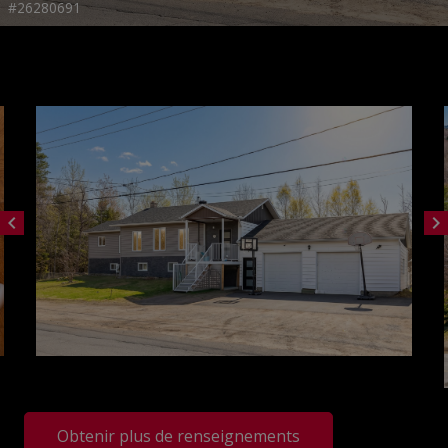
#26280691
chevron_left
chevron_right
Obtenir plus de renseignements