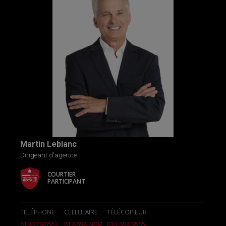
Martin Leblanc
Dirigeant d'agence
COURTIER
PARTICIPANT
TÉLÉPHONE :
CELLULAIRE :
TÉLÉCOPIEUR :
819.376.6552
819.698.8007
819.694.9565