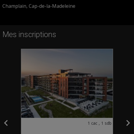
Champlain, Cap-de-la-Madeleine
Mes inscriptions
1
cac
,
1
sdb